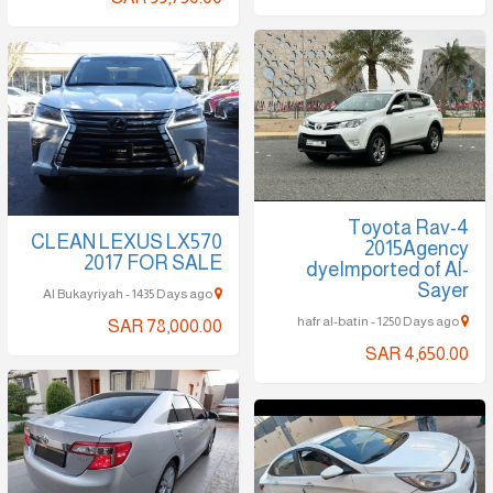
Toyota Rav-4
CLEAN LEXUS LX570
2015Agency
2017 FOR SALE
dyeImported of Al-
Sayer
Al Bukayriyah - 1435 Days ago
hafr al-batin - 1250 Days ago
SAR 78,000.00
SAR 4,650.00