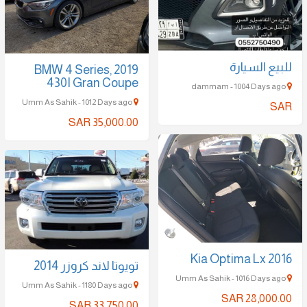
للبيع السيارة
2019 BMW 4 Series,
430I Gran Coupe
dammam - 1004 Days ago
Umm As Sahik - 1012 Days ago
SAR
SAR 35,000.00
2016 Kia Optima Lx
تويوتا لاند كروزر 2014
Umm As Sahik - 1016 Days ago
Umm As Sahik - 1180 Days ago
SAR 28,000.00
SAR 33,750.00