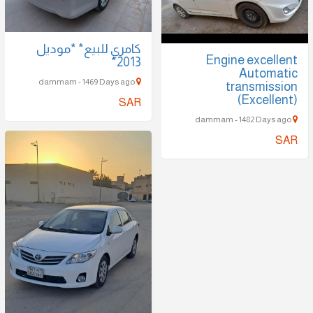
كامري للبيع* *موديل
Engine excellent
2013*
Automatic
dammam - 1469 Days ago
transmission
(Excellent)
SAR
dammam - 1482 Days ago
SAR