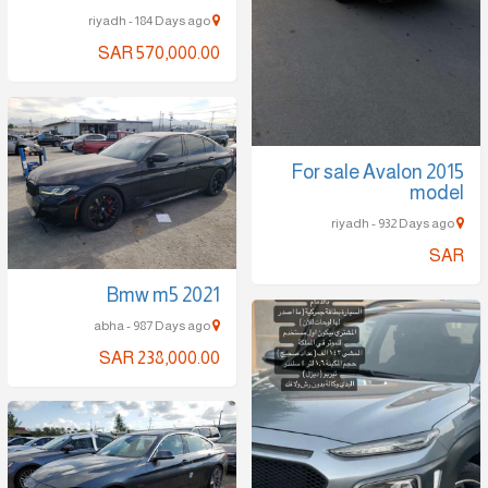
riyadh - 184 Days ago
SAR 570,000.00
For sale Avalon 2015
model
riyadh - 932 Days ago
SAR
Bmw m5 2021
abha - 987 Days ago
SAR 238,000.00