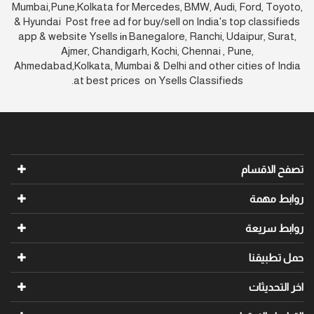
Mumbai,Pune,Kolkata for Mercedes, BMW, Audi, Ford, Toyoto,
& Hyundai Post free ad for buy/sell on India's top classifieds
app & website Ysells
Banegalore, Ranchi, Udaipur, Surat,
in
Ajmer, Chandigarh, Kochi, Chennai , Pune,
Ahmedabad,Kolkata, Mumbai & Delhi and other cities of India
at best prices on Ysells Classifieds.
تصفح الاقسام
روابط مهمة
روابط سريعة
حمل تطبيقنا
اخر التحديثات