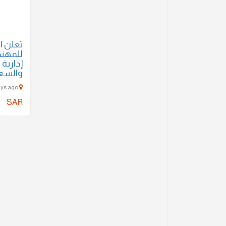
تعلن ا
للمهند
إدارية
والسع
riyadh - 1477 Days ago
SAR