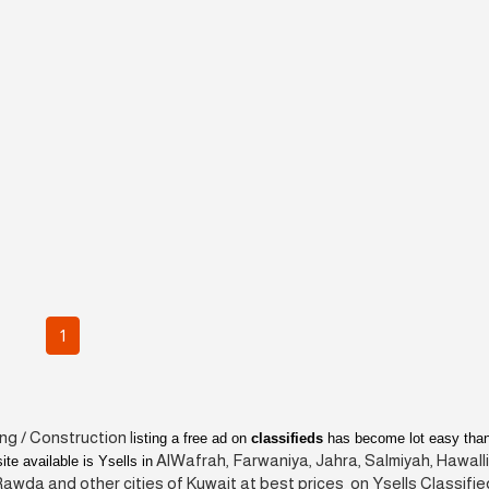
1
ng / Construction l
isting a free ad on
classifieds
has become lot easy than
AlWafrah, Farwaniya, Jahra, Salmiyah, Hawalli
te available is Ysells in
Rawda and other cities of Kuwait at best prices on Ysells Classifie