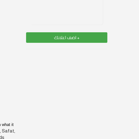
+ اضف اعلانك
 what it
, Safat,
ds.