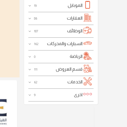
الموبايل
19
العقارات
86
الوظائف
187
السيارات والمحركات
162
الرياضة
0
قسم العروض
111
الخدمات
62
اخرى
9