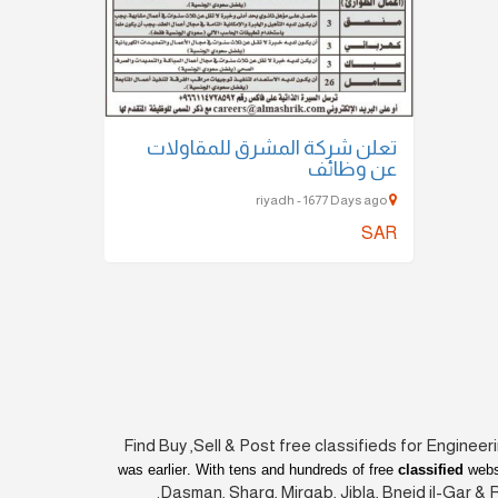
تعلن شركة المشرق للمقاولات
عن وظائف
riyadh - 1677 Days ago
SAR
Find Buy ,Sell & Post free classifieds for Engineeri
was earlier
. With tens and hundreds of free
classified
websi
Dasman, Sharq, Mirgab, Jibla, Bneid il-Gar & 