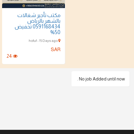
مكتب تأجير شغالات
بالشهر بالرياض
0591168434 تخفيض
50%
hofuf - 15 Days ago
SAR
24
No job Added until now .