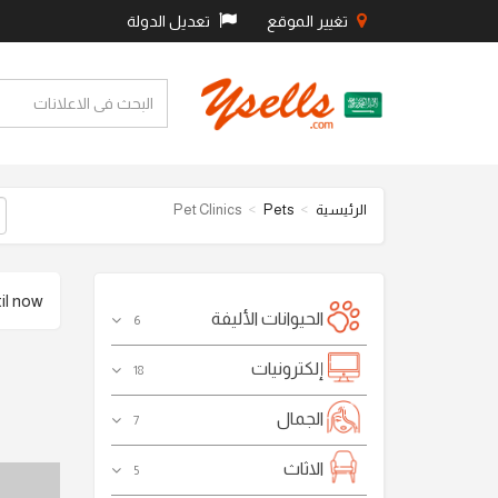
تغيير الموقع
تعديل الدولة
الرئيسية
Pets
Pet Clinics
 now .
الحيوانات الأليفة
6
إلكترونيات
18
الجمال
7
الاثاث
5