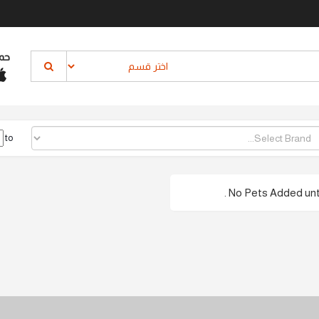
حم
to
No Pets Added until