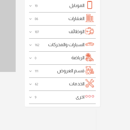
الموبايل
19
العقارات
86
الوظائف
187
السيارات والمحركات
162
الرياضة
0
قسم العروض
111
الخدمات
62
اخرى
9