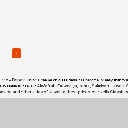
1
vice - Repair
listing a free ad on
classifieds
has become lot easy than wha
AlWafrah, Farwaniya, Jahra, Salmiyah, Hawalli, 
 available is Ysells in
Rawda and other cities of Kuwait at best prices on Ysells Classifie