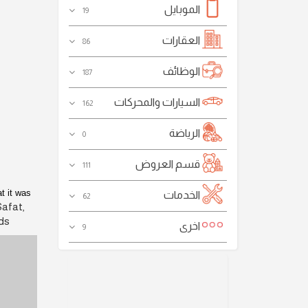
الموبايل
19
العقارات
86
الوظائف
187
السيارات والمحركات
162
الرياضة
0
قسم العروض
111
t it was
الخدمات
62
Safat,
ds.
اخرى
9