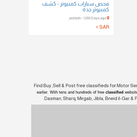
فحص سيارات كمبيوتر - كشف
كمبيوتر جدة
jeddah - 1280 Days ago
SAR >
Find Buy ,Sell & Post free classifieds fo
r
Motor Ser
earlier
. With tens and hundreds of free
classified
website
Dasman, Sharq, Mirgab, Jibla, Bneid il-Gar & 