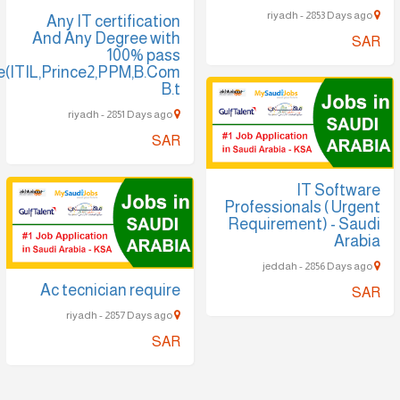
Any IT certification
And Any Degree with
100% pass
guarantee(ITIL,Prince2,PPM,B.Com
B.t
riyadh - 2851 Days ago
SAR
IT S
Professionals (
Requirement) 
Ac tecnician require
riyadh - 2857 Days ago
SAR