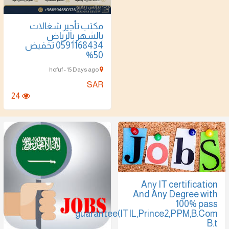
مكتب تأجير شغالات
بالشهر بالرياض
0591168434 تخفيض
50%
hofuf - 15 Days ago
SAR
24
Any IT certi
And Any Degr
100
guarantee(ITIL,Prince2,PP