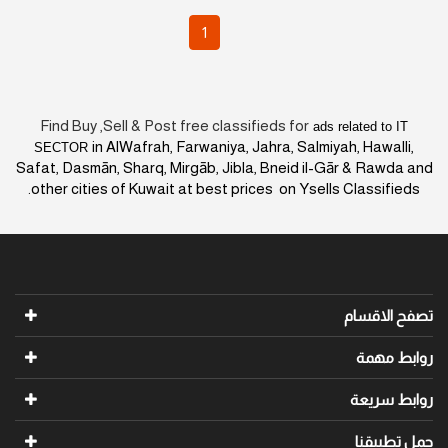
1
Find Buy ,Sell & Post free classifieds for
ads relate
in AlWafrah, Farwaniya, Jahra, Salmiyah, H
SECTOR
Safat, Dasmān, Sharq, Mirgāb, Jibla, Bneid il-Gār & 
other cities of Kuwait at best prices on Ysells Clas
سام
ة
عة
نا