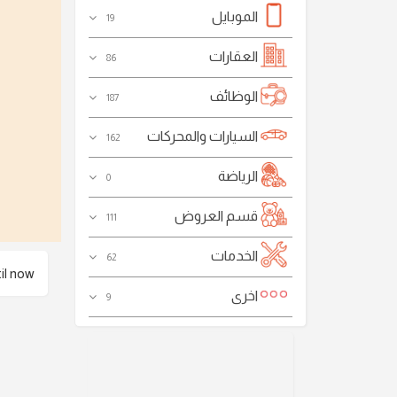
الموبايل
19
العقارات
86
الوظائف
187
السيارات والمحركات
162
الرياضة
0
قسم العروض
111
الخدمات
62
 now .
اخرى
9