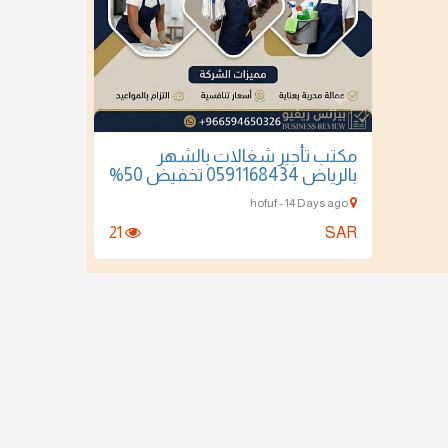
مكتب تأجير شغالات بالشهر
بالرياض 0591168434 تخفيض 50%
hofuf - 14 Days ago
21
SAR