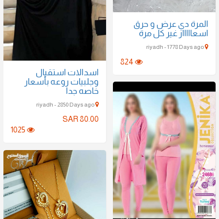
المرة دي عرض و حرق
اسعااااار غير كل مرة
riyadh - 1778 Days ago
824
اسدالات استقبال
وجلبيات روعه بأسعار
خاصه جدا
riyadh - 2850 Days ago
SAR 80.00
1025