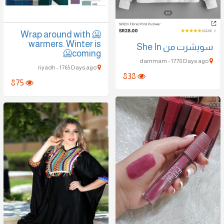
🥶 Wrap around with
warmers. Winter is
coming🥶
dammam - 1778 Days ago
riyadh - 1765 Days ago
838
875