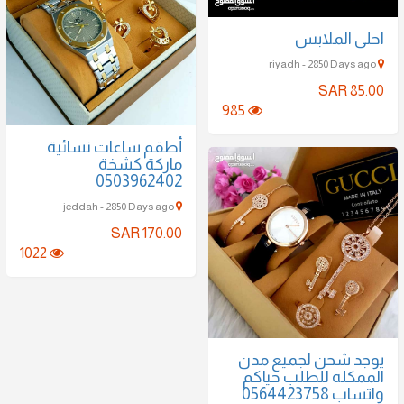
احلى الملابس
riyadh - 2850 Days ago
SAR 85.00
985
أطقم ساعات نسائية
ماركة كشخة
0503962402
jeddah - 2850 Days ago
SAR 170.00
1022
يوجد شحن لجميع مدن
الممكله للطلب حياكم
واتساب 0564423758