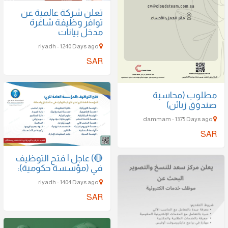
تعلن شركة عالمية عن
توافر وظيفة شاغرة
مدخل بيانات
riyadh - 1240 Days ago
SAR
مطلوب (محاسبة
صندوق زبائن)
dammam - 1375 Days ago
SAR
🔴) عاجل | فتح التوظيف
في (مؤسسة حكومية):
riyadh - 1404 Days ago
SAR