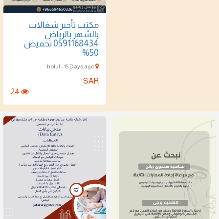
مكتب تأجير شغالات
بالشهر بالرياض
0591168434 تخفيض
50%
hofuf - 15 Days ago
SAR
24