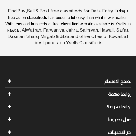
Find Buy ,Sell & Post free classifieds fo
r
Data Entry
listing a
free ad on
classifieds
has become lot easy than what it was earlier
.
With tens and hundreds of free
classified
website available is Ysells in
AlWafrah, Farwaniya, Jahra, Salmiyah, Hawalli, Safat,
Rawda ,
Dasman, Sharq, Mirgab & Jibla and other cities of Kuwait at
best prices on Ysells Classifieds.
تصفح الاقسام
روابط مهمة
روابط سريعة
حمل تطبيقنا
اخر التحديثات