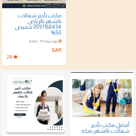
مكتب تأجير شغالات
بالشهر بالرياض
0591168434 تخفيض
50%
hofuf - 15 Days ago
SAR
24
أفضل مكتب تأجير
شغالات بالشهر بمكه