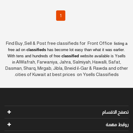
1
Find Buy ,Sell & Post free classifieds fo
r
Front Office
listing a
free ad on
classifieds
has become lot easy than what it was earlier
.
With tens and hundreds of free
classified
website available is Ysells
AlWafrah, Farwaniya, Jahra, Salmiyah, Hawalli, Safat,
in
Dasman, Sharq, Mirgab, Jibla, Bneid il-Gar & Rawda and other
cities of Kuwait at best prices on Ysells Classifieds.
تصفح الاقسام
روابط مهمة