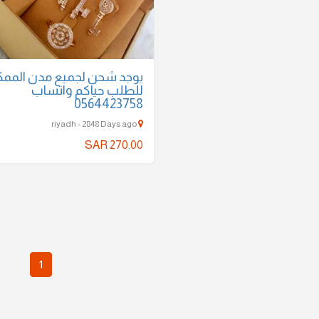
يوجد شحن لجميع مدن الممك
للطلب حياكم واتساب
0564423758
riyadh - 2848 Days ago
SAR 270.00
1