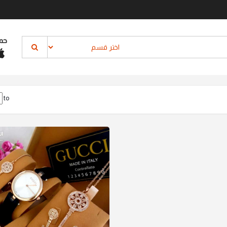
حم
to