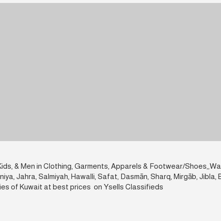
, Kids, & Men in Clothing, Garments, Apparels & Footwear/Shoes,,W
a, Jahra, Salmiyah, Hawalli, Safat, Dasmān, Sharq, Mirgāb, Jibla, B
es of Kuwait at best prices on Ysells Classifieds.