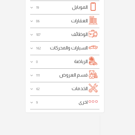
الموبايل
19
العقارات
86
الوظائف
187
السيارات والمحركات
162
الرياضة
0
قسم العروض
111
الخدمات
62
اخرى
9