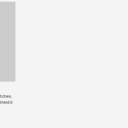
atches,
neid il-