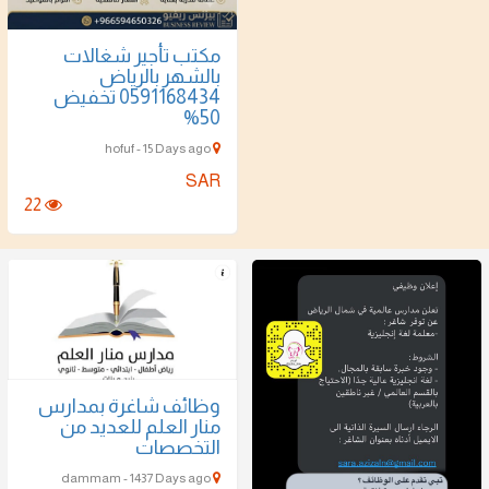
مكتب تأجير شغالات
بالشهر بالرياض
0591168434 تخفيض
50%
hofuf - 15 Days ago
SAR
22
وظائف شاغرة بمدارس
منار العلم للعديد من
التخصصات
dammam - 1437 Days ago