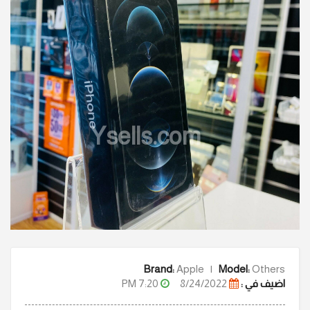
Ysells.com
Brand:
Apple |
Model:
Others
7:20 PM
8/24/2022
اضيف في :